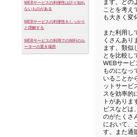
ます。どの
WEBサービスの利便性は計り知れ
ことを考え
ないものがある
も大きく変
WEBサービスの利便性をしっかり
と理解する
また利用し
くさんあり
WEBサービスの利用でのWiFiのル
ーターの置き場所
ます。類似
とを比較し
WEBサー
ものになっ
いることか
ットサービ
スを効率的
トがありま
ビスなどは
のがたくさ
において、
す。また通